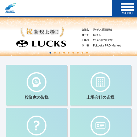
投資家の
皆様
上場会社の
皆様