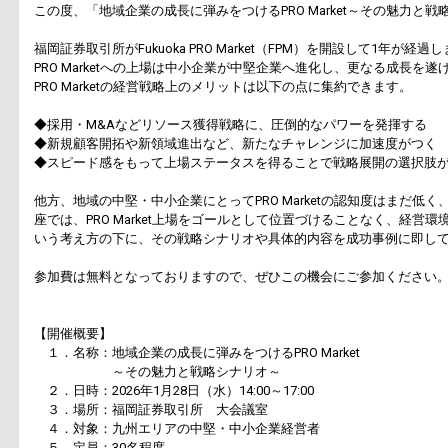
この度、「地域企業の成長に弾みをつけるPRO Market～その魅力と
福岡証券取引所がFukuoka PRO Market（FPM）を開設して1年が経過
PRO Marketへの上場は中小企業が中堅企業へ進化し、更なる成長
PRO Marketの経営戦略上のメリットは以下の点に集約できます。
◆採用・M&Aなどリソース獲得戦略に、圧倒的なパワーを発揮する
◆新規顧客開拓や新領域進出など、新たなチャレンジに加速度がつく
◆スピード感をもって上場ステータスを得ることで戦略展開の選択肢
他方、地域の中堅・中小企業にとってPRO Marketの認知度はまだ
座では、PRO Market上場をゴールとして位置づけることなく、経
いう考え方の下に、その戦略シナリオや具体的内容を成功事例に即し
参加費は無料となっておりますので、ぜひこの機会にご参加ください
【開催概要】
１．名称：地域企業の成長に弾みをつけるPRO Market
～その魅力と戦略シナリオ～
２．日時：2026年1月28日（水）14:00～17:00
３．場所：福岡証券取引所 大会議室
４．対象：九州エリアの中堅・中小企業経営者
５．定員：30名程度