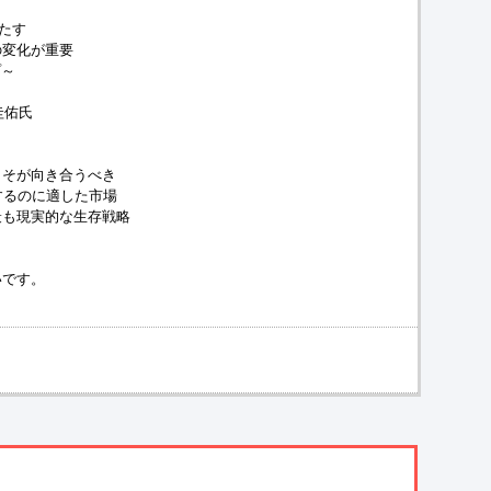
果たす
変化が重要
プ～
圭佑氏
そが向き合うべき
するのに適した市場
も現実的な生存戦略
いです。