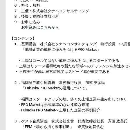
６．料金：無料
７．主催：株式会社タナベコンサルティング
８．後援：福岡証券取引所
９．お申し込み
お申込みはこちらから
【コンテンツ】
１．基調講義 株式会社タナベコンサルティング 執行役員 中須 
「地域企業の成長に弾みをつけるPRO Market」
・上場はゴールではない成長に弾みをつけるスタートである
・ 上場はリソース獲得戦略や新たな領域へのチャレンジを加速させ
・ 不確実性が高い経営環境ではスピード感が重要である
２．福岡証券取引所講義 常務執行役員 加來 英彦氏
「Fukuoka PRO Marketの活用について」
・福岡はスタートアップの地。多くの上場企業を生み出してゆく
・PRO Marketは形式基準のない柔軟な市場
・Fukuoka PRO Marketへ上場した企業の事例紹介
３．ゲスト企業講義 株式会社光貴 代表取締役社長 斉藤 政美氏
「FPM上場から描く未来戦略」 ※質疑応答含む