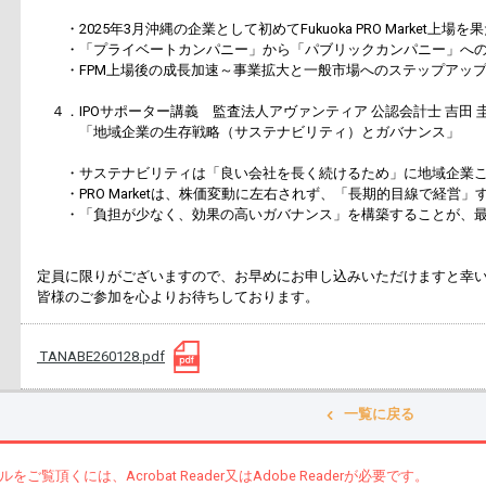
・2025年3月沖縄の企業として初めてFukuoka PRO Market上場を
・「プライベートカンパニー」から「パブリックカンパニー」への
・FPM上場後の成長加速～事業拡大と一般市場へのステップアッ
４．IPOサポーター講義 監査法人アヴァンティア 公認会計士 吉田 
「地域企業の生存戦略（サステナビリティ）とガバナンス」
・サステナビリティは「良い会社を長く続けるため」に地域企業こ
・PRO Marketは、株価変動に左右されず、「長期的目線で経営」
・「負担が少なく、効果の高いガバナンス」を構築することが、最
定員に限りがございますので、お早めにお申し込みいただけますと幸
皆様のご参加を心よりお待ちしております。
TANABE260128.pdf
一覧に戻る
ルをご覧頂くには、Acrobat Reader又はAdobe Readerが必要です。