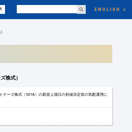
大
ENGLISH
式）
ーズ株式）
パートナーズ株式（501A）の新規上場日の初値決定前の気配運用に